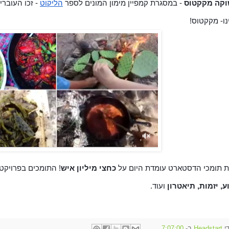
קה מקקטוס
 - במסגרת קמפיין מימון המונים לספר 
הליקוט
ו- מקקטוס! 
 תומכי הדסטארט עומדת היום על
 כחצי מיליון איש
! התומכים בפרויקט
ע, יזמות, תיאטרון
 ועוד. 
די
Headstart
ב-
7:07:00