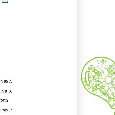
בית
' 
85
 הי
 9
 הי
מהספר
מעין 