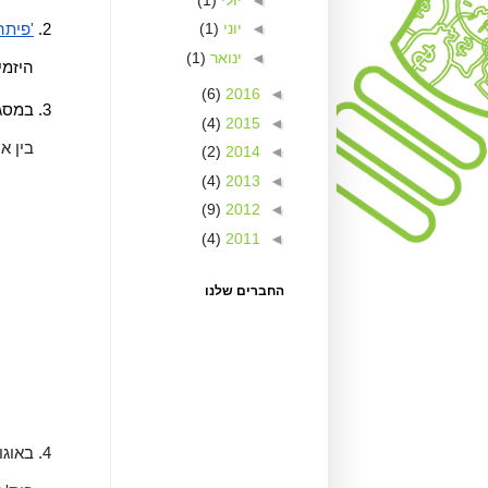
◄
יוני
(1)
'פיתה
◄
ינואר
(1)
היזמי
(6)
2016
◄
במסג
(4)
2015
◄
בין אנגליה לצרפת,
(2)
2014
◄
(4)
2013
◄
(9)
2012
◄
(4)
2011
◄
החברים שלנו
באוגוסט 2017 ייצגה את ישראל באו