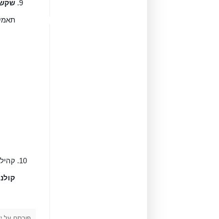
שקשו
תאמינ
קהילת
קולנו
פורסם על י