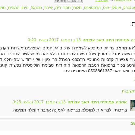
ג טורק
,
אוסלו
,
גיוס
,
הדסטארט
,
חלום
,
חסרי בית
,
יצירה
,
כדורגל
,
מימון המונים
,
ספר
 אמיתית הינה כאב עוצמה
13 בדצמבר 2017 בשעה 0:20
הו מהמם מייחל למופלא לשמירת ערכים'הלוחמים הפצועים משדות הקרב' פ
 נעשה יחדיו במוחין שכל נפש דעת תורנית לא יהה מי שיעשה עבורינו' ה
ר פציעות קרביות מחניכיי הרמבמ רמח'ל הר ציון ו ש' גורודיש ע'ה תלמיד 
טג בכיר ברפואת רמבמ הרפואה היהודית טבעית הוליסטית נפשית קוגנט
אטסאפ 0508861337 הצטרפו כעת
שובות
אהבה אמיתית הינה כאב עוצמה
13 בדצמבר 2017 בשעה 0:28
בירכותיי לבריאות למופלא בבריאה לאמונה אהבה חומלה תמימה
ב