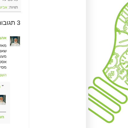
תוויות:
אביש
3 תגובות:
אהבה
מאלי
שאנו
מעשו
אסטר
מסירון וו
השב
ת
הש