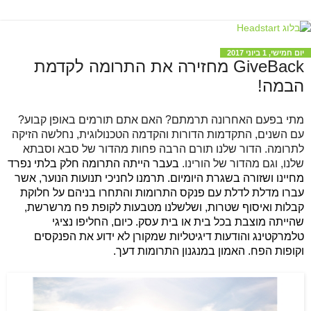
יום חמישי, 1 ביוני 2017
GiveBack מחזירה את התרומה לקדמת
הבמה!
מתי בפעם האחרונה תרמתם? האם אתם תורמים באופן קבוע? 
עם השנים, התקדמות הדורות והקדמה הטכנולוגית, נחלשה הזיקה 
לתרומה. הדור שלנו תורם הרבה פחות מהדור של סבא וסבתא 
שלנו, וגם מהדור של הורינו. 
בעבר הייתה התרומה חלק בלתי נפרד 
מחיינו ושזורה בשגרת היומיום. תרמנו לחניכי תנועות הנוער, אשר 
עברו מדלת לדלת עם פנקס התרומות והתחרו בניהם על חלוקת 
קבלות ואיסוף שטרות, ושלשלנו מטבעות לקופת פח מרשרשת, 
שהייתה מוצבת בכל בית או בית עסק. כיום, החליפו נציגי 
טלמרקטינג והודעות דיגיטליות שמקורן לא ידוע את הפנקסים 
וקופות הפח. האמון במנגנון התרומות דעך.