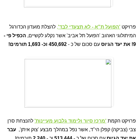
פרויקט 
'הפועל ת"א - לא תצעדי לבד'
,
 להצלת מועדון הכדורגל 
המיתולוגי האהוב 'הפועל תל אביב' אשר נקלע לקשיים, 
הכפיל פי - 
9!
את יעד הגיוס
 עם סכום של כ - 
450,692 וכ- 1,693 תורמים!
פרויקט הקמת 
'מרכז סיור ולימוד גלבוע מעיינות'
 להנצחת סרן 
צבי (צביקה) קפלן הי"ד, אשר נפל במהלך מבצע 'צוק איתן', 
 עבר 
את יעד הגיוס
 עם סכום של כ - 
513,444
 וכ - 
2,240
 תורמים!