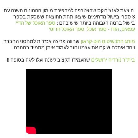
הוצאת לאנצ'בוקס שהצטרפה למהפיכת מימון ההמונים השנה עם
3 ספרי בישול מדהימים שיצאו תחת ההוצאה שעוסקת בספר
בישול ברמה הגבוהה ביותר שיש בהם :
ספר האוכל של הדיי
עפאים
,
הודו - ספר אוכל
ו
ספר האוכל הרוסי
מותג התכשיטים הוט-קראון
שחווה פריצה אכזרית למחסני החברה
ויחד איתכם שיקם את עצמו וחזר לעמוד איתן מתמיד במהרה !
בית"ר נורדיה ירושלים
שהעמידו תקציב לעונה ועלו ליגה בסופה !!