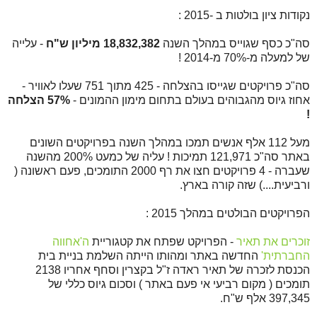
נקודות ציון בולטות ב -2015 :
סה"כ כסף שגוייס במהלך השנה
18,832,382 מיליון ש"ח
- עלייה
של למעלה מ-70% מ-2014 !
סה"כ פרויקטים שגייסו בהצלחה - 425 מתוך 751 שעלו לאוויר -
אחוז גיוס מהגבוהים בעולם בתחום מימון ההמונים -
57% הצלחה
!
מעל 112 אלף אנשים תמכו במהלך השנה בפרויקטים השונים
באתר סה"כ 121,971 תמיכות ! עליה של כמעט 200% מהשנה
שעברה - 4 פרויקטים חצו את רף 2000 התומכים, פעם ראשונה (
ורביעית....) שזה קורה בארץ.
הפרויקטים הבולטים במהלך 2015 :
זוכרים את תאיר
- הפרויקט שפתח את קטגוריית
ה'אחווה
החברתית'
החדשה באתר ומהותו הייתה השלמת בניית בית
הכנסת לזכרה של תאיר ראדה ז"ל בקצרין וסחף אחריו 2138
תומכים ( מקום רביעי אי פעם באתר ) וסכום גיוס כללי של
397,345 אלף ש"ח.