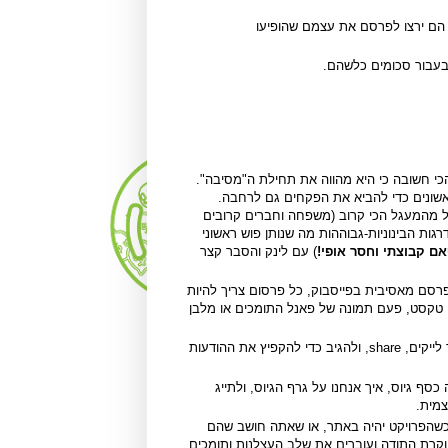
 הם ירצו לפרסם את עצמם שהופיעו
בעבור סכומים כלשהם.
 חשובה כי היא מהווה את תחילת ה"מסיבה".
ראשונים כדי להביא את הפקחים גם לרחבה.
יל מהמעגל הכי קרוב (משפחה וחברים קרובים
ות הבינוניות-גבוההות מה שנותן פוש ראשוני
ם קבוצתי וחסר אופי!
) עם לינק והסבר קצר
רסם מאסיבית בפייסבוק, כל פרסום צריך להיות
עם טקסט, פעם תמונה של פאנל התומכים או מלבן
בשלב הזה חוזרים לחברים הקרובים ומבקשים אישית לעשות תמיד לייקים, share, ולהגיב כדי להקפיץ את ההודעות
ף גיוס, איך אנחנו על גרף הגיוס, ולתייג
צמית.
כשהפרויקט יהיה באתר, או שאתה חושב שהם
וקרת התודה ועוברים את שלב העצלנות ותומכים