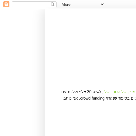
פיין של הספר שלי
, לגייס 30 אלף וללכת עם
הצ'ק לבית דפוס! אני כותב בקיצור ובנקודות מתוך הנחה שמי שהגיע עד לכאן כבר מבין דבר או שניים בסיפור שנקרא crowd funding. אני כותב