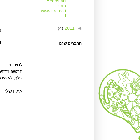
Headstart
באתר
www.nrg.co.i
l
(4)
2011
◄
החברים שלנו
לסיכום:
הרגשה מדהימה
שלך, לא היו מזיזים את ה
אילון שליו