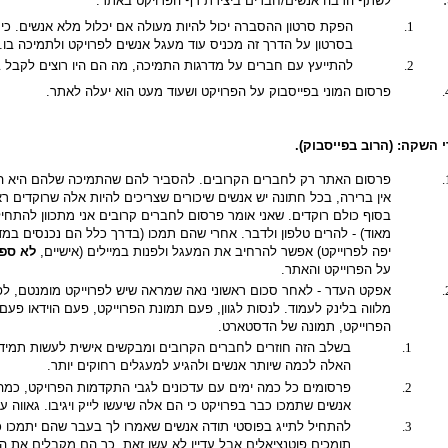
לשתף הרבה אנשים/חברים ביצירת דף הפרויקט באתר:
הפקת סרטון ההסברה יכול להיות מעולה אם יכלול מלא אנשים. כי
בסרטון על הדרך זה מכניס עוד מעגל אנשים לפרויקט ולתמיכה בו.
להתייעץ עם חברים על מדרגות התמיכה, מה הם היו רוצים לקבל 
פרסום המוני בפייסבוק על הפרויקט ושעוד מעט הוא יעלה לאתר.
 השקה: (הרוב בפייסבוק).
פרסום האתר רק לחברים הקרובים. להסביר להם שהתמיכה שלהם היא הכי
אין ברירה, בכל חתונה יש אנשים שיכורים שצריכים להיות אלה שרוקדים 
בסוף כולם רוקדים. שאני אומר פרסום לחברים קרובים אני מתכוון להתח
מאוד) - להרים טלפון ולדבר. אחרי שהם תמכו (בדרך כלל הם נכנסים במדרג
יפה לפרוייקט) אפשר להרחיב את המעגל ולפנות במיילים (אישיים,
לא ספא
על הפרוייקט והאתר.
אפקט העדר - לאחר סכום ראשוני נאה שמראה שיש לפרוייקט מומנטם, לפ
מלווה בלינק לעמוד. לנסות לגוון, פעם תמונת הפרוייקט, פעם הוידאו פ
הפרוייקט, תמונה של הדסטארט.
האלה לכמה שיותר אנשים ולהגיע למעגלים רחוקים יותר.
פרסומים כל כמה ימים עם עדכונים לגבי התקדמות הפרויקט, כמה כס
אנשים שתמכו כבר בפרויקט כי הם אלה שיעשו לייק ויגיבו. גאווה ע
להתחיל לתייג בפוסטי תודה אנשים שאמרו לך בעבר שהם יתמכו 
תומכים פוטנציאלים אבל עדיין לא עשו זאת. כך הם מקבלים את ה