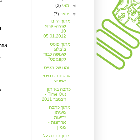
◄
מאי
(2)
▼
ינואר
(7)
מתוך היום
שהיה- ערוץ
10
05.01.2012
מתוך פוסט
אחרי
ב"בלוג
שעושה כבוד
לקונספט"
יומנו של מגייס
אבטחת כרטיסי
אשראי
כתבה בעיתון
Time Out -
דצמבר 2011
מתוך כתבה
מעיתון
ידיעות
אחרונות -
ממון
מתוך כתבה על