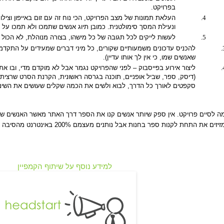
בפרויקט.
ונעילת המסך סימולטנית. כמובן תיוג אנשים שתמכו ולא תמכו על פ
לעשות לייקים לכל תגובה של כל מישהו, בצורה מנוהלת, לא הכול
להכניס עדכונים משמעותיים שקורים, כל מיני דברים שמעידים על התקד
שאנשים שמו, כי אין לך אותו עדיין).
ליצור אירוע בפייסבוק – לפני שהפרויקט נגמר אבל לא מוקדם מדי, ובו א
(דיסק, ספר, שביל אופניים, תוכנה בגרסה ראשונית, הקרנת הסרט שרצית לה
סקפטים לאורך כל הדרך, לבוא ולשים את הכמה שקלים שעושים את השינוי
 לסיים פרויקט. אין ספק שיותר אנשים קנו את הספר דרך האתר מאשר האנשים שהיו
תחת לקנות ספר בחנות אבל נותנים מעצמם 200% באינטרנט מהסיבה שזה קל ואפשר לעשות את זה בכל רגע נתון.
למידע נוסף על שיתוף הקמפיין